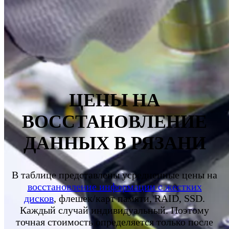
ЦЕНЫ НА
ВОССТАНОВЛЕНИЕ
ДАННЫХ В
РЯЗАНИ
В таблице представлены усредненные цены на
восстановление информации с жестких
дисков
, флешек/карт памяти, RAID, SSD.
Каждый случай индивидуальный. Поэтому
точная стоимость определяется только после