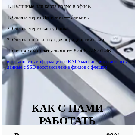
1. Наличные или карта прямо в офисе.
1. Оплата через Интернет — банкинг.
2. Оплата через кассу банка.
3. Оплата по безналу (для юридических лиц).
По вопросам оплаты звоните: 8-906-246-91-46
восстановить информацию с RAID массива
восстановить
данные с SSD
восстановление файлов с флешки
КАК С НАМИ
РАБОТАТЬ