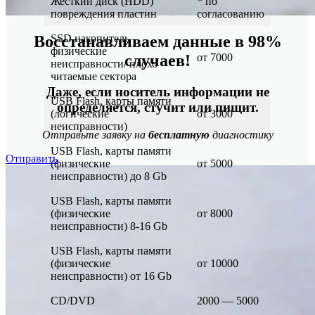
Жесткий диск (HDD)
* по
повреждения пластин
согласованию
SSD накопитель
Восстанавливаем данные в 98%
физические
от 7000
случаев!
неисправности/ плохо
читаемые сектора
Даже, если носитель информации не
USB Flash, карты памяти
определяется, стучит или пищит.
(логические
от 3000
неисправности)
Отправьте заявку на
бесплатную
диагностику
USB Flash, карты памяти
Отправить
(физические
от 5000
неисправности) до 8 Gb
USB Flash, карты памяти
(физические
от 8000
неисправности) 8-16 Gb
USB Flash, карты памяти
(физические
от 10000
неисправности) от 16 Gb
CD/DVD
2000 — 5000