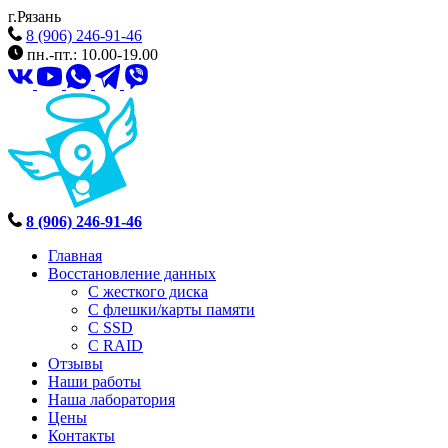
г.Рязань
8 (906) 246-91-46
пн.-пт.: 10.00-19.00
8 (906) 246-91-46
Главная
Восстановление данных
С жесткого диска
С флешки/карты памяти
С SSD
С RAID
Отзывы
Наши работы
Наша лаборатория
Цены
Контакты