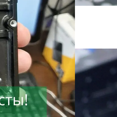
!
ли пищит.