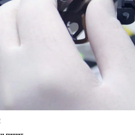
!
ли пищит.